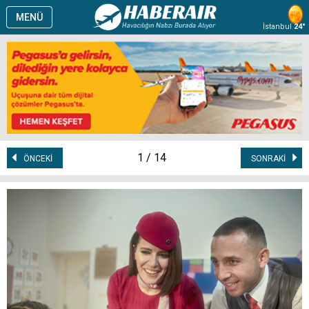
MENÜ
İstanbul
24°
1 / 14
ÖNCEKİ
SONRAKİ