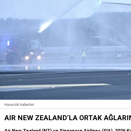
Havacılık Haberleri
AIR NEW ZEALAND’LA ORTAK AĞLARI
Air New Zealand (NZ) ve Singapore Airlines (SIA), 2026 K