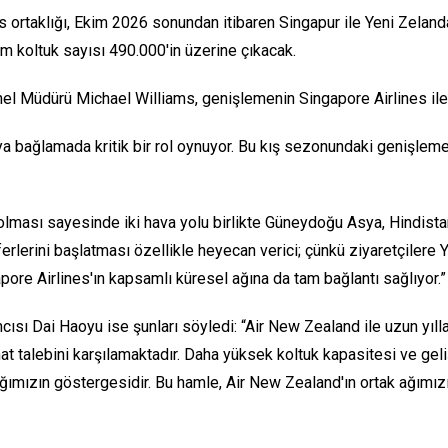
 ortaklığı, Ekim 2026 sonundan itibaren Singapur ile Yeni Zeland
 koltuk sayısı 490.000'in üzerine çıkacak.
 Müdürü Michael Williams, genişlemenin Singapore Airlines ile ola
ya bağlamada kritik bir rol oynuyor. Bu kış sezonundaki genişleme 
ması sayesinde iki hava yolu birlikte Güneydoğu Asya, Hindistan,
ferlerini başlatması özellikle heyecan verici; çünkü ziyaretçiler
re Airlines'ın kapsamlı küresel ağına da tam bağlantı sağlıyor.”
ı Dai Haoyu ise şunları söyledi: “Air New Zealand ile uzun yılla
at talebini karşılamaktadır. Daha yüksek koltuk kapasitesi ve ge
ğımızın göstergesidir. Bu hamle, Air New Zealand'ın ortak ağımızı