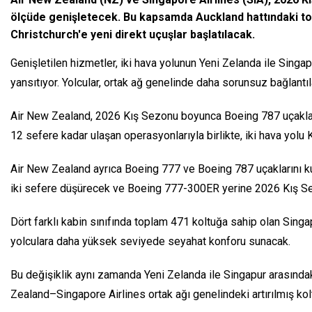
ölçüde genişletecek. Bu kapsamda Auckland hattındaki top
Christchurch'e yeni direkt uçuşlar başlatılacak.
Genişletilen hizmetler, iki hava yolunun Yeni Zelanda ile Singap
yansıtıyor. Yolcular, ortak ağ genelinde daha sorunsuz bağlant
Air New Zealand, 2026 Kış Sezonu boyunca Boeing 787 uçaklarıy
12 sefere kadar ulaşan operasyonlarıyla birlikte, iki hava yo
Air New Zealand ayrıca Boeing 777 ve Boeing 787 uçaklarını ku
iki sefere düşürecek ve Boeing 777-300ER yerine 2026 Kış S
Dört farklı kabin sınıfında toplam 471 koltuğa sahip olan Si
yolculara daha yüksek seviyede seyahat konforu sunacak.
Bu değişiklik aynı zamanda Yeni Zelanda ile Singapur arasındak
Zealand–Singapore Airlines ortak ağı genelindeki artırılmış 