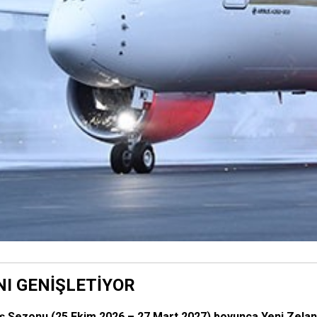
NI GENİŞLETİYOR
ış Sezonu (25 Ekim 2026 – 27 Mart 2027) boyunca Yeni Zeland