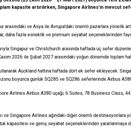
lam kapasite artırılırken, Singapore Airlines'ın mevcut se
ur arasındaki ve Asya ile Avrupa'daki önemli pazarlara yönelik art
ılar, daha fazla esneklik ve premium seyahat seçeneklerinden fay
la Singapur ve Christchurch arasında haftada üç sefer düzenleye
lu Kasım 2026 ile Şubat 2027 arasındaki yoğun dönemde toplam haf
llanarak Auckland hattına haftada dört ek sefer ekleyecek. Singa
ezonu boyunca günlük SQ285 ve SQ286 seferlerinde Airbus A380
ngapore Airlines Airbus A380 uçağı; 6 Suites, 78 Business Clas
i ve Singapore Airlines ağındaki diğer önemli destinasyonlara yö
koltuk kapasitesi ve geniş seyahat seçeneklerinden yararlanmaya 