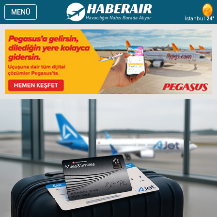
MENÜ
İstanbul
24°