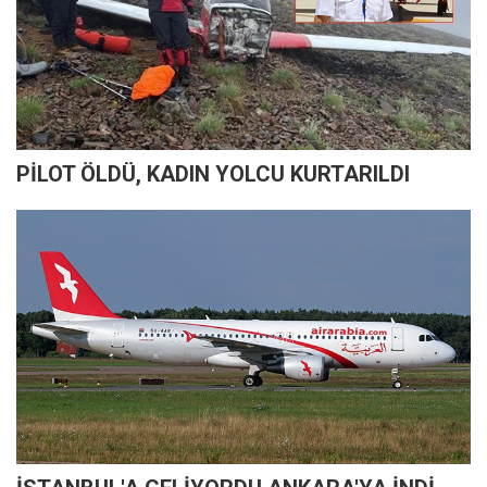
PİLOT ÖLDÜ, KADIN YOLCU KURTARILDI