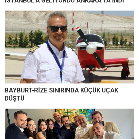
İSTANBUL'A GELİYORDU ANKARA'YA İNDİ
BAYBURT-RİZE SINIRINDA KÜÇÜK UÇAK
DÜŞTÜ