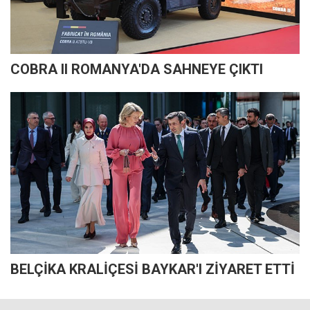
COBRA II ROMANYA'DA SAHNEYE ÇIKTI
BELÇİKA KRALİÇESİ BAYKAR'I ZİYARET ETTİ