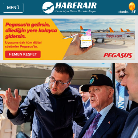
MENÜ
İstanbul
24°