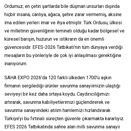
Ordumuz; en çetin şartlarda bile düşman unsurları dışında
hiçbir insana, canlıya, ağaca, şehre zarar vermemiş, aksine
ima edilen yerleri imar ve ihya etmiştir. Türk Ordusu, ülkesi
ve milletinin güvenliğinin teminatı olduğu kadar bölgesel ve
küresel barışın, huzurun ve istikrarın da en önemli
güvencesidir. EFES-2026 Tatbikatı’nın tüm dünyaya verdiği
mesajların bu yönleriyle de çok iyi anlaşılması gerektiğine
inanıyorum.
SAHA EXPO 2026’da 120 farklı ülkeden 1700’ü aşkın
firmanın sergilediği ürünler savunma sanayiimizin ulaştığı
seviyeyi bir kez daha ortaya koydu. Caydırıcılığımızı
artırarak, savunma kabiliyetlerimizi güçlendirerek ve
savunma sanayiindeki atılım hamlemizi hızlandırarak
Türkiye’yi bu fırtınalı süreçten güvenle çıkarmakta kararlıyız.
EFES 2026 Tatbikatında sahne alan milli savunma sanayii