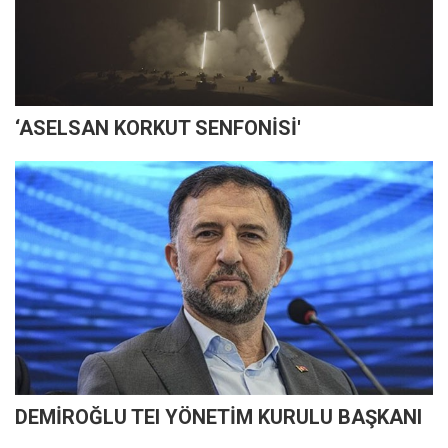
‘ASELSAN KORKUT SENFONİSİ'
DEMİROĞLU TEI YÖNETİM KURULU BAŞKANI