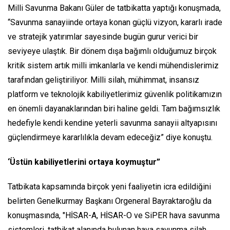
Milli Savunma Bakanı Güler de tatbikatta yaptığı konuşmada,
“Savunma sanayiinde ortaya konan güçlü vizyon, kararlı irade
ve stratejik yatırımlar sayesinde bugün gurur verici bir
seviyeye ulaştık. Bir dönem dışa bağımlı olduğumuz birçok
kritik sistem artık milli imkanlarla ve kendi mühendislerimiz
tarafından geliştiriliyor. Milli silah, mühimmat, insansız
platform ve teknolojik kabiliyetlerimiz güvenlik politikamızın
en önemli dayanaklarından biri haline geldi. Tam bağımsızlık
hedefiyle kendi kendine yeterli savunma sanayii altyapısını
güçlendirmeye kararlılıkla devam edeceğiz” diye konuştu.
‘Üstün kabiliyetlerini ortaya koymuştur”
Tatbikata kapsamında birçok yeni faaliyetin icra edildiğini
belirten Genelkurmay Başkanı Orgeneral Bayraktaroğlu da
konuşmasında, "HİSAR-A, HİSAR-O ve SiPER hava savunma
sistemleri, tatbikat alanında bulunan hava savunma silah