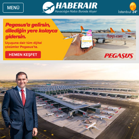
MENÜ
İstanbul
24°