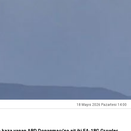
18 Mayıs 2026 Pazartesi 14:00
 kaza yapan ABD Donanması’na ait iki EA-18G Growler