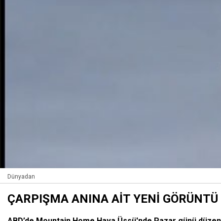
Dünyadan
ÇARPIŞMA ANINA AİT YENİ GÖRÜNTÜ
ABD’de Mountain Home Hava Üssü'nde Pazar günü düzenlen