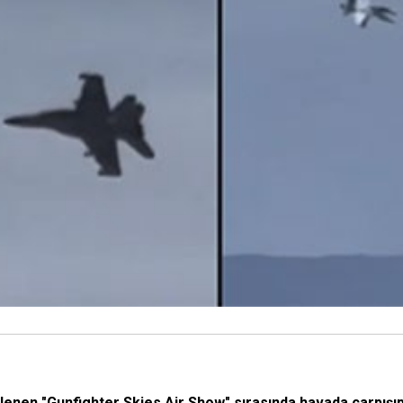
en "Gunfighter Skies Air Show" sırasında havada çarpışıp