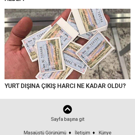
YURT DIŞINA ÇIKIŞ HARCI NE KADAR OLDU?
Sayfa başına git
Masaüstü Görünümü
♦
İletişim
♦
Künye