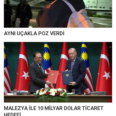
AYNI UÇAKLA POZ VERDİ
MALEZYA İLE 10 MİLYAR DOLAR TİCARET
HEDEFİ