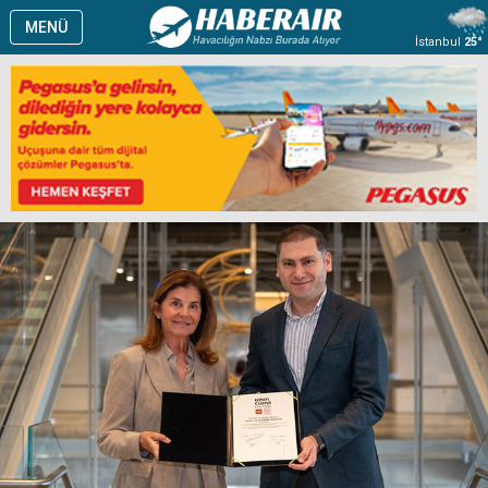
MENÜ
İstanbul
25°