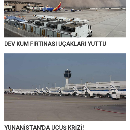
DEV KUM FIRTINASI UÇAKLARI YUTTU
YUNANİSTAN'DA UÇUŞ KRİZİ!