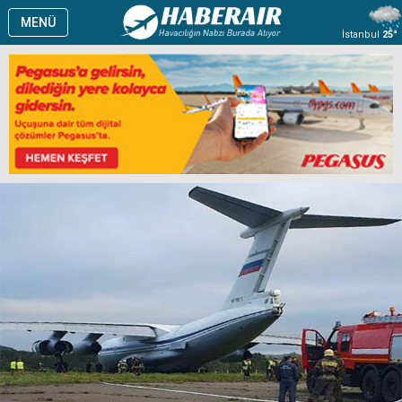
MENÜ
İstanbul
25°