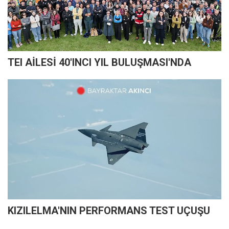
TEI AİLESİ 40'INCI YIL BULUŞMASI'NDA
KIZILELMA'NIN PERFORMANS TEST UÇUŞU