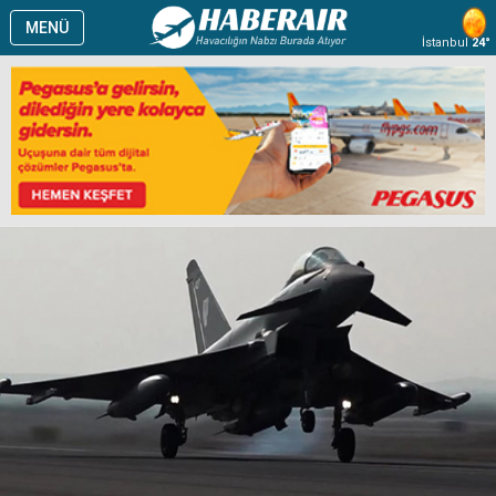
MENÜ
İstanbul
24°