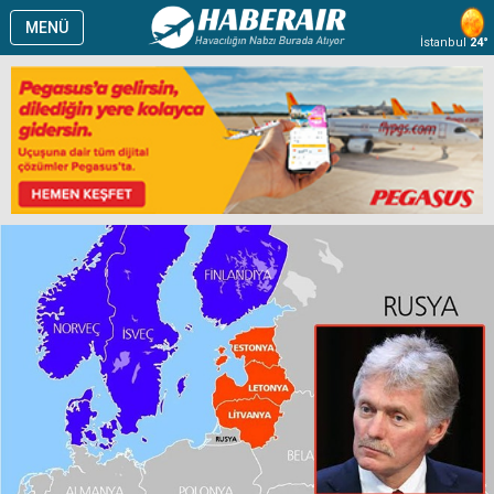
MENÜ
İstanbul
24°