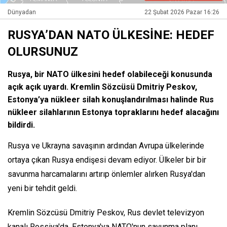
Dünyadan
22 Şubat 2026 Pazar 16:26
RUSYA’DAN NATO ÜLKESİNE: HEDEF
OLURSUNUZ
Rusya, bir NATO ülkesini hedef olabileceği konusunda
açık açık uyardı. Kremlin Sözcüsü Dmitriy Peskov,
Estonya’ya nükleer silah konuşlandırılması halinde Rus
nükleer silahlarının Estonya topraklarını hedef alacağını
bildirdi.
Rusya ve Ukrayna savaşının ardından Avrupa ülkelerinde
ortaya çıkan Rusya endişesi devam ediyor. Ülkeler bir bir
savunma harcamalarını artırıp önlemler alırken Rusya'dan
yeni bir tehdit geldi.
Kremlin Sözcüsü Dmitriy Peskov, Rus devlet televizyon
kanalı Rossiya'da, Estonya'ya NATO'nun savunma planı