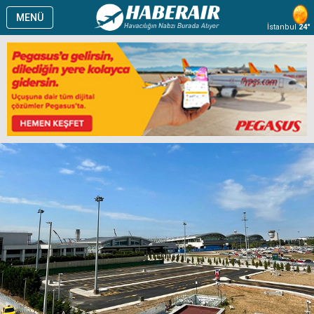
MENÜ
İstanbul
24°