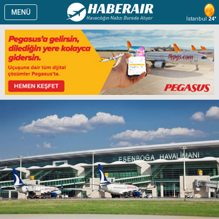
MENÜ
İstanbul
24°