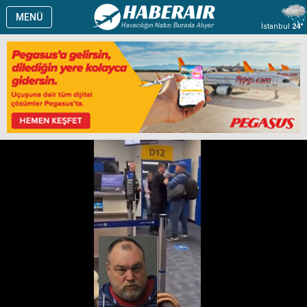
MENÜ
İstanbul
24°