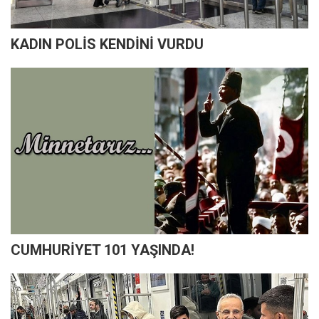
KADIN POLİS KENDİNİ VURDU
CUMHURİYET 101 YAŞINDA!