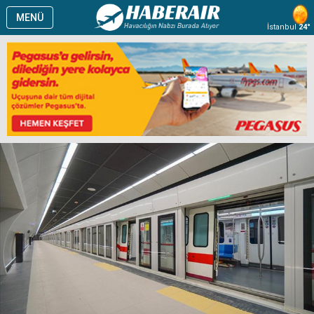
MENÜ
İstanbul
24°