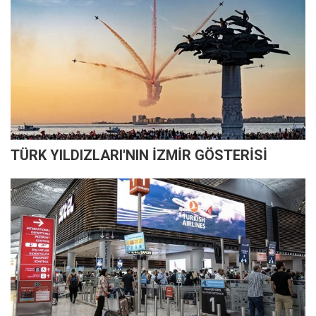
TÜRK YILDIZLARI'NIN İZMİR GÖSTERİSİ