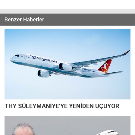
Benzer Haberler
THY SÜLEYMANİYE'YE YENİDEN UÇUYOR