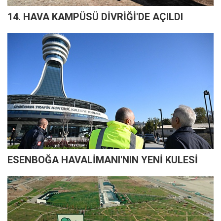
14. HAVA KAMPÜSÜ DİVRİĞİ'DE AÇILDI
ESENBOĞA HAVALİMANI'NIN YENİ KULESİ