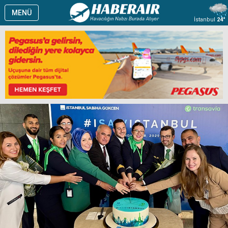
MENÜ
İstanbul
24°