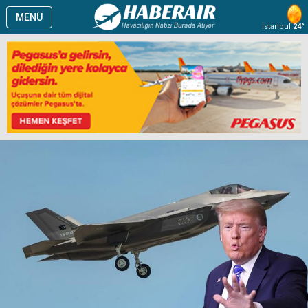
MENÜ
İstanbul
24°