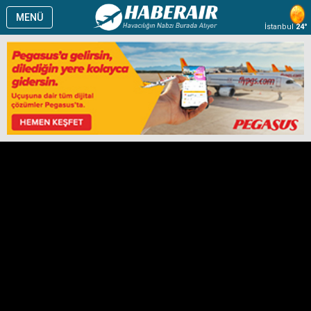
MENÜ
İstanbul
24°