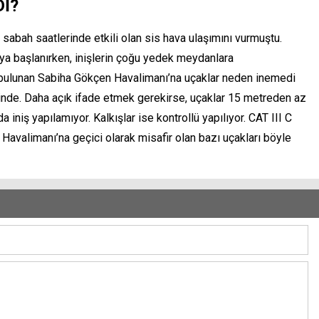
İ?
sabah saatlerinde etkili olan sis hava ulaşımını vurmuştu.
maya başlanırken, inişlerin çoğu yedek meydanlara
a bulunan Sabiha Gökçen Havalimanı’na uçaklar neden inemedi
isinde. Daha açık ifade etmek gerekirse, uçaklar 15 metreden az
niş yapılamıyor. Kalkışlar ise kontrollü yapılıyor. CAT III C
Havalimanı’na geçici olarak misafir olan bazı uçakları böyle