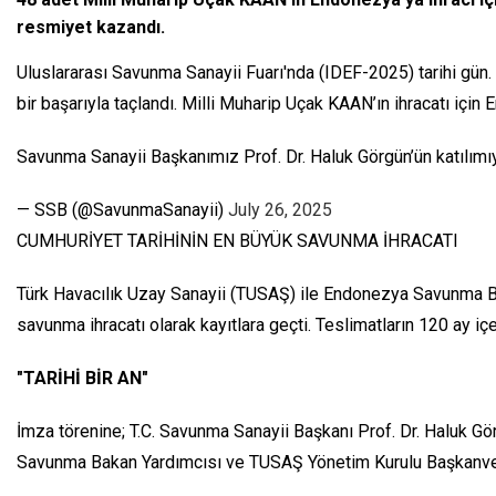
resmiyet kazandı.
Uluslararası Savunma Sanayii Fuarı'nda (IDEF-2025) tarihi gün.
bir başarıyla taçlandı. Milli Muharip Uçak KAAN’ın ihracatı iç
Savunma Sanayii Başkanımız Prof. Dr. Haluk Görgün’ün katılı
— SSB (@SavunmaSanayii)
July 26, 2025
CUMHURİYET TARİHİNİN EN BÜYÜK SAVUNMA İHRACATI
Türk Havacılık Uzay Sanayii (TUSAŞ) ile Endonezya Savunma Ba
savunma ihracatı olarak kayıtlara geçti. Teslimatların 120 ay 
"TARİHİ BİR AN"
İmza törenine; T.C. Savunma Sanayii Başkanı Prof. Dr. Haluk 
Savunma Bakan Yardımcısı ve TUSAŞ Yönetim Kurulu Başkanvek