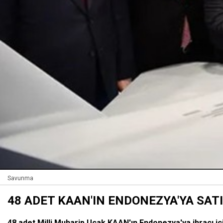
Savunma
48 ADET KAAN'IN ENDONEZYA'YA SATI
48 adet Milli Muharip Uçak KAAN'ın Endonezya'ya ihracı içi