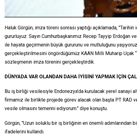
Haluk Görgün, imza töreni sonrası yaptığı açıklamada, "Tarihin i
gururluyuz. Sayın Cumhurbaşkanımız Recep Tayyip Erdoğan ve En
ile hayata geçirmenin büyük gururunu ve mutluluğunu yaşıyoru
gerçekleştirilmesini öngördüğümüz KAAN Milli Muharip Uçak “De
sözleşmenin imza törenini gerçekleştirdik.
DÜNYADA VAR OLANDAN DAHA İYİSİNİ YAPMAK İÇİN ÇAL
Bu iş birliği vesilesiyle Endonezya’da kurulacak yerel sanayi a
firmamız ile birlikte projede görev alacak olan başta PT RAD 
vesile olmasını temenni ediyorum." diye konuştu.
Görgün, "Uzun soluklu bir iş birliğinin en önemli adımlarından b
ifadelerini kullandı.