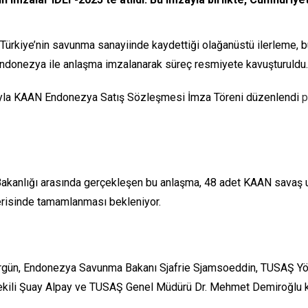
 Türkiye’nin savunma sanayiinde kaydettiği olağanüstü ilerleme, 
in Endonezya ile anlaşma imzalanarak süreç resmiyete kavuşturuldu.
mıyla KAAN Endonezya Satış Sözleşmesi İmza Töreni düzenlendi
p
kanlığı arasında gerçekleşen bu anlaşma, 48 adet KAAN savaş uça
içerisinde tamamlanması bekleniyor.
Görgün, Endonezya Savunma Bakanı Sjafrie Sjamsoeddin, TUSAŞ Yön
ili Şuay Alpay ve TUSAŞ Genel Müdürü Dr. Mehmet Demiroğlu ka