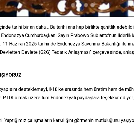
çinde tarihi bir an daha… Bu tarihi ana hep birlikte şahitlik edeb
donezya Cumhurbaşkanı Sayın Prabowo Subianto’nun liderlikleri ve
z. 11 Haziran 2025 tarihinde Endonezya Savunma Bakanlığı ile im
vletten Devlete (G2G) Tedarik Anlaşması” çerçevesinde, anlaşman
IŞIYORUZ
ltyapısını desteklemeyi, iki ülke arasında hem üretim hem de mühen
ve PTDI olmak üzere tüm Endonezyalı paydaşlara teşekkür ediyor, 
iri. Yaptığımız çalışmaların karşılığını görmenin mutluluğunu yaşı