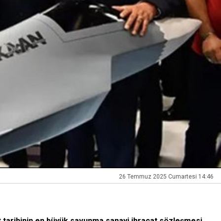
26 Temmuz 2025 Cumartesi 14:46
et tarihinin en büyük savunma sanayi ihracat sözleşmesi