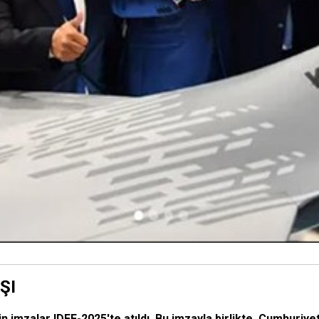
ŞI
n imzalar IDEF-2025'te atıldı. Bu imzayla birlikte, Cumhuriy