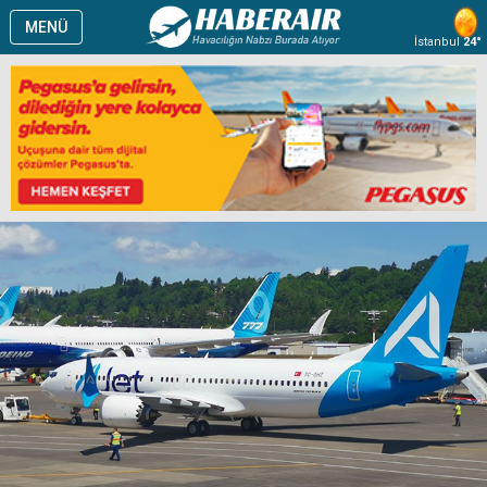
MENÜ
İstanbul
24°