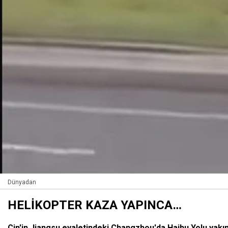
Dünyadan
HELİKOPTER KAZA YAPINCA…
Çin'in Jiangsu eyaletindeki Changzhou'da Haihu Yolu yakın