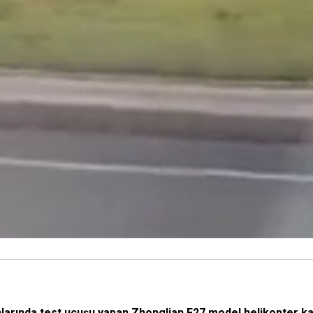
larında test uçuşu yapan Zhonglian F27 model helikopter kaz