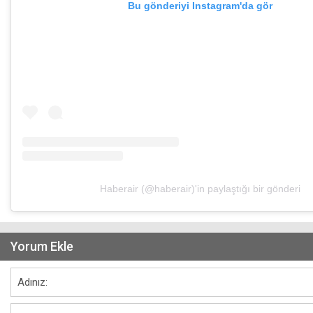
Bu gönderiyi Instagram'da gör
Haberair (@haberair)'in paylaştığı bir gönderi
Yorum Ekle