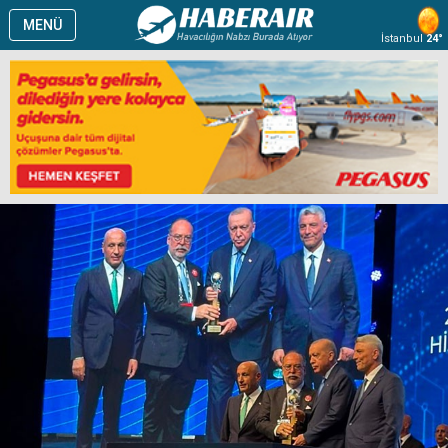
MENÜ
İstanbul
24°