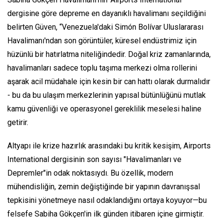
dergisine göre depreme en dayanıklı havalimanı seçildiğini
belirten Güven, “Venezuela'daki Simón Bolívar Uluslararası
Havalimanı'ndan son görüntüler, küresel endüstrimiz için
hüzünlü bir hatırlatma niteliğindedir. Doğal kriz zamanlarında,
havalimanları sadece toplu taşıma merkezi olma rollerini
aşarak acil müdahale için kesin bir can hattı olarak durmalıdır
- bu da bu ulaşım merkezlerinin yapısal bütünlüğünü mutlak
kamu güvenliği ve operasyonel gereklilik meselesi haline
getirir.
Altyapı ile krize hazırlık arasındaki bu kritik kesişim, Airports
International dergisinin son sayısı "Havalimanları ve
Depremler"in odak noktasıydı. Bu özellik, modern
mühendisliğin, zemin değiştiğinde bir yapının davranışsal
tepkisini yönetmeye nasıl odaklandığını ortaya koyuyor—bu
felsefe Sabiha Gökçen'in ilk günden itibaren içine girmiştir.