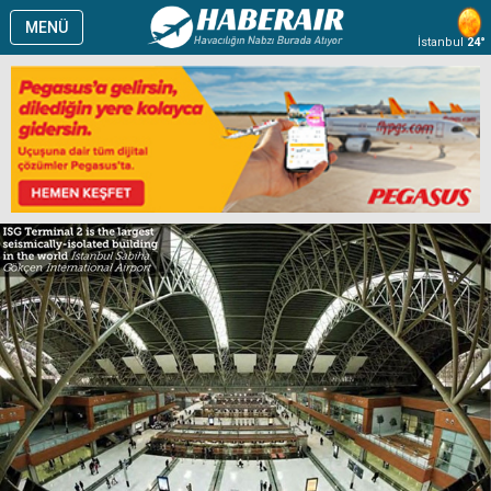
MENÜ
İstanbul
24°